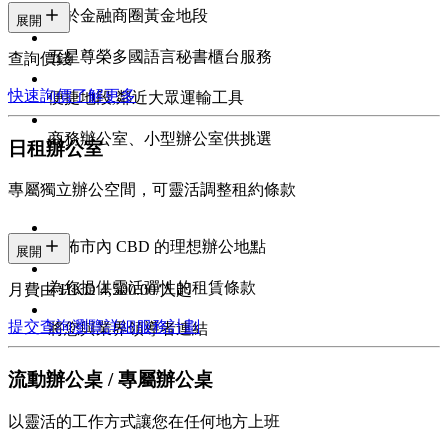
位於金融商圈黃金地段
展開
五星尊榮多國語言秘書櫃台服務
查詢價錢
快速詢價
了解更多
便捷地段,鄰近大眾運輸工具
商務辦公室、小型辦公室供挑選
日租辦公室
專屬獨立辦公空間，可靈活調整租約條款
遍佈市內 CBD 的理想辦公地點
展開
為您提供靈活彈性的租賃條款
月費由 HKD 4,500.00/人起
提交查詢
瀏覽詳細服務計劃
將您與業界領導者連結
流動辦公桌 / 專屬辦公桌
以靈活的工作方式讓您在任何地方上班