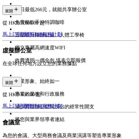
每日最低266元，就能共享辦公室
展開
免費暢飲手沖特調咖啡
從 HKD 3,600.00 起
馬上訂閱
瀏覽詳細服務計劃
五星級升降辦公桌、人體工學椅
獨立專屬高網速度WIFI
虛擬辦公室
收費透明一價全包 填表立即報價
在全球任何地方設立您的業務據點
專業形象、始終如一
展開
專業的業務和行政服務
從 HKD 630.00 起
馬上訂閱
瀏覽詳細服務計劃
減少實體辦公空間所佔的經常性開支
將您與業界領導者連結
會議室
為您的會議、大型商務會議及商業演講等塑造專業形象