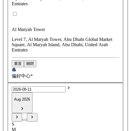
Emirates
Al Maryah Tower
Level 7, Al Maryah Tower, Abu Dhabi Global Market
Square, Al Maryah Island, Abu Dhabi, United Arab
Emirates
重置
關閉
偏好中心*
Aug 2026
S
M