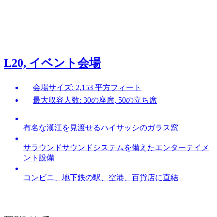
L20, イベント会場
会場サイズ: 2,153 平方フィート
最大収容人数: 30の座席, 50の立ち席
有名な漢江を見渡せるハイサッシのガラス窓
サラウンドサウンドシステムを備えたエンターテイメ
ント設備
コンビニ、地下鉄の駅、空港、百貨店に直結