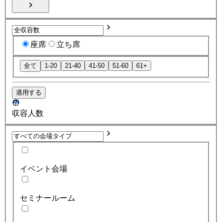
座席
立ち席
全て
1-20
21-40
41-50
51-60
61+
適用する
収容人数
イベント会場
セミナールーム