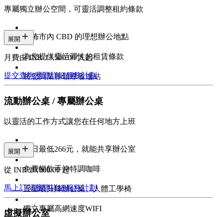
專屬獨立辦公空間，可靈活調整租約條款
遍佈市內 CBD 的理想辦公地點
展開
為您提供靈活彈性的租賃條款
月費由 INR 13,500.00/人起
提交查詢
瀏覽詳細服務計劃
將您與業界領導者連結
流動辦公桌 / 專屬辦公桌
以靈活的工作方式讓您在任何地方上班
每日最低266元，就能共享辦公室
展開
免費暢飲手沖特調咖啡
從 INR 10,000.00 起
馬上訂閱
瀏覽詳細服務計劃
五星級升降辦公桌、人體工學椅
獨立專屬高網速度WIFI
虛擬辦公室