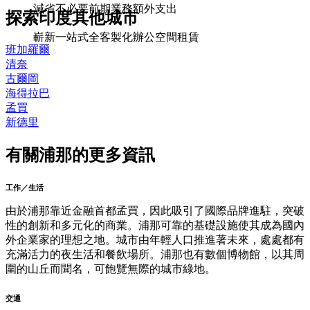
減省不必要前期業務額外支出
探索印度其他城市
嶄新一站式全客製化辦公空間租賃
班加羅爾
清奈
古爾岡
海得拉巴
孟買
新德里
有關浦那的更多資訊
工作／生活
由於浦那靠近金融首都孟買，因此吸引了國際品牌進駐，突破
性的創新和多元化的商業。浦那可靠的基礎設施使其成為國內
外企業家的理想之地。城市由年輕人口推進著未來，處處都有
充滿活力的夜生活和餐飲場所。浦那也有數個博物館，以其周
圍的山丘而聞名，可飽覽無際的城市綠地。
交通