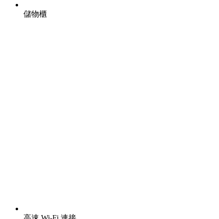
儲物櫃
高速 Wi-Fi 連接