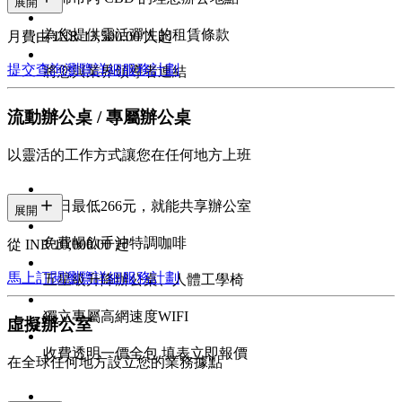
展開
為您提供靈活彈性的租賃條款
月費由 INR 13,500.00/人起
提交查詢
瀏覽詳細服務計劃
將您與業界領導者連結
流動辦公桌 / 專屬辦公桌
以靈活的工作方式讓您在任何地方上班
每日最低266元，就能共享辦公室
展開
免費暢飲手沖特調咖啡
從 INR 10,000.00 起
馬上訂閱
瀏覽詳細服務計劃
五星級升降辦公桌、人體工學椅
獨立專屬高網速度WIFI
虛擬辦公室
收費透明一價全包 填表立即報價
在全球任何地方設立您的業務據點