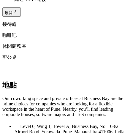
展開
接待處
咖啡吧
休閒商務區
辦公桌
地點
Our coworking space and private offices at Business Bay are the
prime choices for companies who are looking for a flexible
workspace in the heart of Pune. Nearby, you’ll find leading
corporate houses, software majors and ITeS companies.
Level 6, Wing 1, Tower A, Business Bay, No. 103/2
Airport Road, Yerawada, Pune, Maharashtra 411006, India