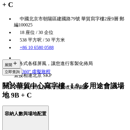
+ C
中國北京市朝陽區建國路79號 華貿寫字樓2座9層 郵
編100025
18 座位 / 30 企位
538 平方呎 / 50 平方米
+86 10 6580 0588
有各式各樣屏風，讓您進行客製化佈局
展開
360° 虛擬旅程
立即查詢
直接相連北京 SKP
關於華貿中心寫字樓 - L9, 多用途會議場
內設茶水間以便享用茶點或安排聚餐
地 9B + C
容納人數與場地配置