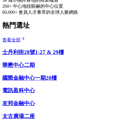
38
城市
橫跨各地的商業機遇
260+
中心
地段顯赫的中心位置
60,000+
會員
人才薈萃的全球人脈網絡
熱門選址
查看全部
士丹利街28號1-27 & 29樓
華懋中心二期
國際金融中心一期20樓
電訊盈科中心
友邦金融中心
太古廣場二座