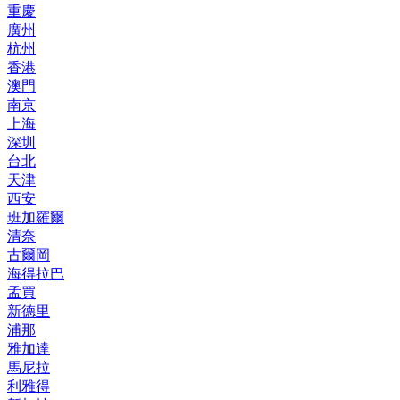
重慶
廣州
杭州
香港
澳門
南京
上海
深圳
台北
天津
西安
班加羅爾
清奈
古爾岡
海得拉巴
孟買
新德里
浦那
雅加達
馬尼拉
利雅得