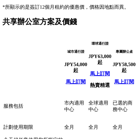
*所顯示的是簽訂12個月租約的優惠價，價格因地點而異。
共享辦公室方案及價錢
環球通行證
城市通行證
專屬辦公桌
JPY
63,000
起
JPY
54,000
JPY
58,500
起
起
馬上訂閱
馬上訂閱
馬上訂閱
熱賣精選
市內適用
全球適用
已選的商
服務包括
中心
中心
務中心
計劃使用期限
全月
全月
全月