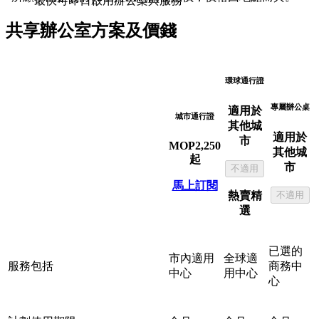
最快可即日啟用辦公桌與服務
共享辦公室方案及價錢
環球通行證
專屬辦公桌
適用於
城市通行證
其他城
適用於
市
MOP
2,250
其他城
起
市
不適用
馬上訂閱
熱賣精
不適用
選
已選的
市內適用
全球適
服務包括
商務中
中心
用中心
心