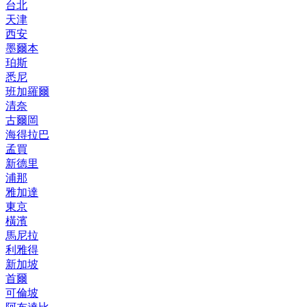
台北
天津
西安
墨爾本
珀斯
悉尼
班加羅爾
清奈
古爾岡
海得拉巴
孟買
新德里
浦那
雅加達
東京
橫濱
馬尼拉
利雅得
新加坡
首爾
可倫坡