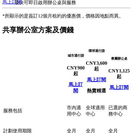
馬上訂閱
最快可即日啟用辦公桌與服務
*所顯示的是簽訂12個月租約的優惠價，價格因地點而異。
共享辦公室方案及價錢
環球通行證
城市通行證
專屬辦公桌
CNY
3,600
CNY
900
起
CNY
1,125
起
起
馬上訂閱
馬上訂
馬上訂閱
閱
熱賣精選
市內適
全球適用
已選的商
服務包括
用中心
中心
務中心
計劃使用期限
全月
全月
全月