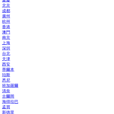
重慶
北京
成都
廣州
杭州
香港
澳門
南京
上海
深圳
台北
天津
西安
墨爾本
珀斯
悉尼
班加羅爾
清奈
古爾岡
海得拉巴
孟買
新德里