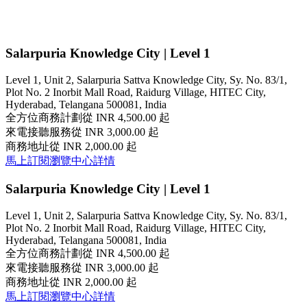
Salarpuria Knowledge City | Level 1
Level 1, Unit 2, Salarpuria Sattva Knowledge City, Sy. No. 83/1,
Plot No. 2 Inorbit Mall Road, Raidurg Village, HITEC City,
Hyderabad, Telangana 500081, India
全方位商務計劃
從 INR 4,500.00 起
來電接聽服務
從 INR 3,000.00 起
商務地址
從 INR 2,000.00 起
馬上訂閱
瀏覽中心詳情
Salarpuria Knowledge City | Level 1
Level 1, Unit 2, Salarpuria Sattva Knowledge City, Sy. No. 83/1,
Plot No. 2 Inorbit Mall Road, Raidurg Village, HITEC City,
Hyderabad, Telangana 500081, India
全方位商務計劃
從 INR 4,500.00 起
來電接聽服務
從 INR 3,000.00 起
商務地址
從 INR 2,000.00 起
馬上訂閱
瀏覽中心詳情