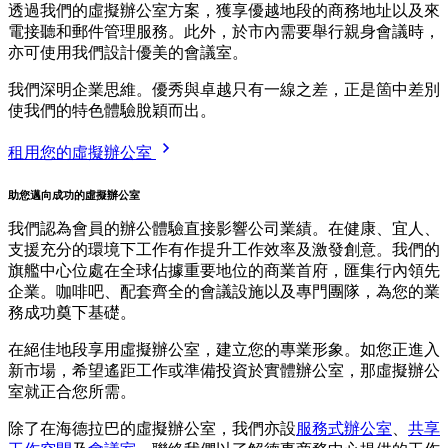
透過我們的虛擬辦公室方案，獲享優越地段的商務地址以及來
電接聽和郵件管理服務。此外，於市內需要舉行親身會議時，
亦可使用我們設計優美的會議室。
我們深明企業思維。優秀與卓越只有一線之差，正是箇中差別
使我們的特色體驗脫穎而出。
租用您的虛擬辦公室
助您邁向成功的虛擬辦公室
我們認為會員的辦公體驗直接影響公司業績。在健康、宜人、
支援充分的環境下工作有作提升工作效率及激發創意。我們的
旗艦中心位處在全球佔據重要地位的商業首府，匯集行內領先
企業。咖啡吧、配套齊全的會議設施以及專門團隊，為您的業
務成功奠下基礎。
在絕佳地段享用虛擬辦公室，建立您的專業形象。如您正進入
新市場，希望遙距工作或準備投資於實體辦公室，那虛擬辦公
室就正合您所需。
除了在海德拉巴的虛擬辦公室，我們亦設
服務式辦公室
、
共享