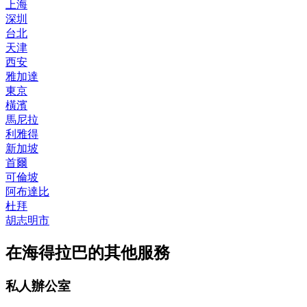
上海
深圳
台北
天津
西安
雅加達
東京
橫濱
馬尼拉
利雅得
新加坡
首爾
可倫坡
阿布達比
杜拜
胡志明市
在海得拉巴的其他服務
私人辦公室