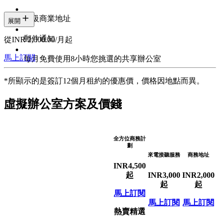
甲級商業地址
展開
郵件通知
從INR 2,000.00/月起
馬上訂閱
每月免費使用8小時您挑選的共享辦公室
*所顯示的是簽訂12個月租約的優惠價，價格因地點而異。
虛擬辦公室方案及價錢
全方位商務計
劃
來電接聽服務
商務地址
INR
4,500
起
INR
3,000
INR
2,000
起
起
馬上訂閱
馬上訂閱
馬上訂閱
熱賣精選