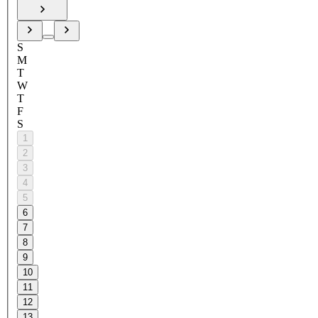
S
M
T
W
T
F
S
1
2
3
4
5
6
7
8
9
10
11
12
13