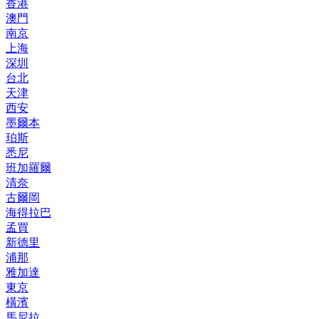
香港
澳門
南京
上海
深圳
台北
天津
西安
墨爾本
珀斯
悉尼
班加羅爾
清奈
古爾岡
海得拉巴
孟買
新德里
浦那
雅加達
東京
橫濱
馬尼拉