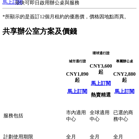
馬上訂閱
最快可即日啟用辦公桌與服務
*所顯示的是簽訂12個月租約的優惠價，價格因地點而異。
共享辦公室方案及價錢
環球通行證
城市通行證
專屬辦公桌
CNY
3,600
起
CNY
1,890
CNY
2,880
起
起
馬上訂閱
馬上訂閱
馬上訂閱
熱賣精選
市內適用
全球適用
已選的商
服務包括
中心
中心
務中心
計劃使用期限
全月
全月
全月