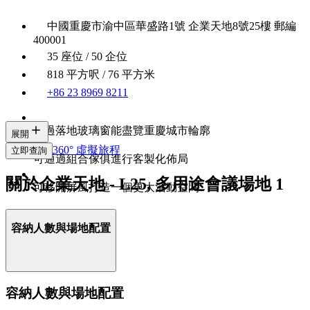
中國重慶市渝中區華盛路1號 企業天地8號25樓 郵編
400001
35 座位 / 50 企位
818 平方呎 / 76 平方米
+86 23 8969 8211
透過落地玻璃窗能盡覽重慶城市輪廓
展開
360° 虛擬旅程
立即查詢
可通過組合傢俱進行客製化佈局
關於企業天地 - L25, 多用途會議場地 1
可移開屏風打造一個更大活動空間
容納人數與場地配置
容納人數與場地配置