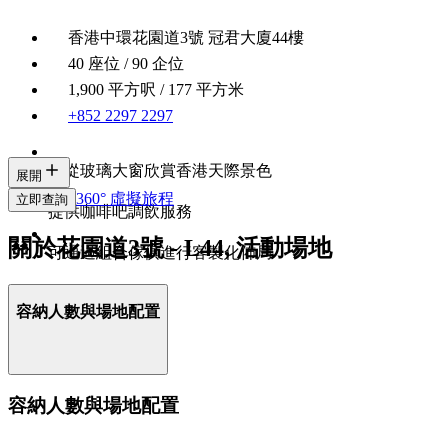
香港中環花園道3號 冠君大廈44樓
40 座位 / 90 企位
1,900 平方呎 / 177 平方米
+852 2297 2297
能從玻璃大窗欣賞香港天際景色
展開
360° 虛擬旅程
立即查詢
提供咖啡吧調飲服務
關於花園道3號 - L44, 活動場地
可通過組合傢俱進行客製化佈局
容納人數與場地配置
容納人數與場地配置