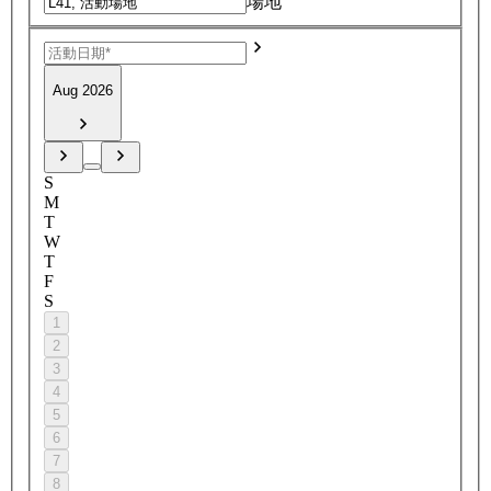
場地
Aug 2026
S
M
T
W
T
F
S
1
2
3
4
5
6
7
8