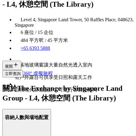
- L4, 休憩空間 (The Library)
Level 4, Singapore Land Tower, 50 Raffles Place, 048623,
Singapore
6 座位 / 15 企位
484 平方呎 / 45 平方米
+65 6393 5888
有落地玻璃窗讓大量自然光透入室內
展開
360° 虛擬旅程
立即查詢
有戶外露台可供享受日照和露天工作
關於The Exchange by Singapore Land
沿用現代舒適設計，可進行客製化佈局
Group - L4, 休憩空間 (The Library)
容納人數與場地配置