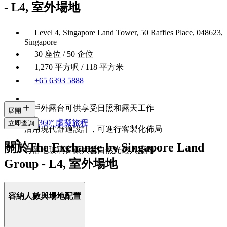
- L4, 室外場地
Level 4, Singapore Land Tower, 50 Raffles Place, 048623,
Singapore
30 座位 / 50 企位
1,270 平方呎 / 118 平方米
+65 6393 5888
有戶外露台可供享受日照和露天工作
展開
360° 虛擬旅程
立即查詢
沿用現代舒適設計，可進行客製化佈局
關於The Exchange by Singapore Land
有落地玻璃窗讓大量自然光透入室內
Group - L4, 室外場地
容納人數與場地配置