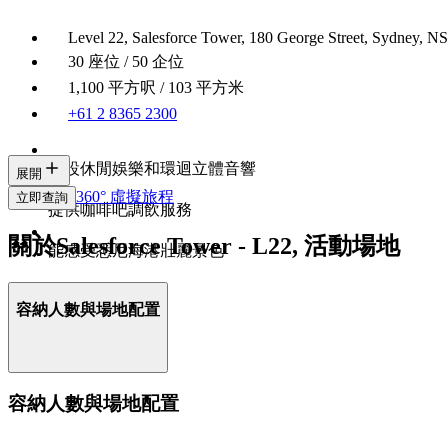
Level 22, Salesforce Tower, 180 George Street, Sydney, N
30 座位 / 50 企位
1,100 平方呎 / 103 平方米
+61 2 8365 2300
內設休閒娛樂和環迴立體音響
展開
360° 虛擬旅程
立即查詢
提供咖啡吧調飲服務
關於Salesforce Tower - L22, 活動場地
能感受悉尼海港壯麗景色
容納人數與場地配置
容納人數與場地配置