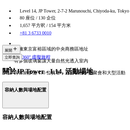
Level 14, JP Tower, 2-7-2 Marunouchi, Chiyoda-ku, Tokyo
80 座位 / 130 企位
1,657 平方呎 / 154 平方米
+81 3 6733 0010
坐擁東京富裕區域的中央商務區地址
展開
360° 虛擬旅程
立即查詢
有多個玻璃窗讓大量自然光透入室內
關於JP Tower - L14, 活動場地
可容納多達 130 位賓客，適合舉辦小型聚會和大型活動
容納人數與場地配置
容納人數與場地配置