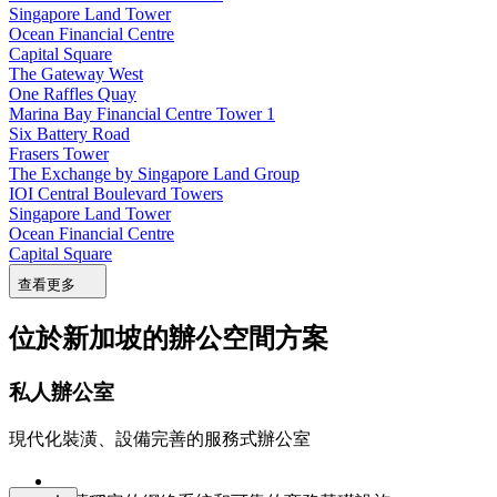
Singapore Land Tower
Ocean Financial Centre
Capital Square
The Gateway West
One Raffles Quay
Marina Bay Financial Centre Tower 1
Six Battery Road
Frasers Tower
The Exchange by Singapore Land Group
IOI Central Boulevard Towers
Singapore Land Tower
Ocean Financial Centre
Capital Square
查看更多
位於新加坡的辦公空間方案
私人辦公室
現代化裝潢、設備完善的服務式辦公室