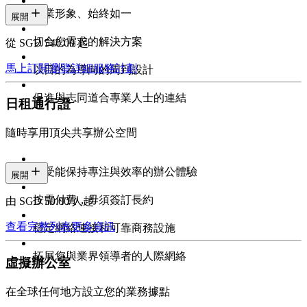
專業形象、始終如一
展開
切合您需求的解決方案
從 SGD 540.00 起
馬上訂閱
瀏覽詳細服務計劃
以目的為導向的周到設計
促進與志同道合專業人士的連結
日租通行證
隨時享用頂尖共享辦公空間
享受能保持專注與效率的辦公體驗
展開
按需付費，毋須簽訂長約
由 SGD 50.00/人起
查看完整列表
更多資訊
穩定網絡連接和可靠商務設施
拓展您與業界領導者的人際網絡
虛擬辦公室
在全球任何地方設立您的業務據點