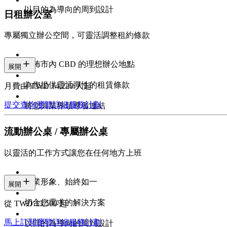
以目的為導向的周到設計
日租辦公室
專屬獨立辦公空間，可靈活調整租約條款
遍佈市內 CBD 的理想辦公地點
展開
為您提供靈活彈性的租賃條款
月費由 TWD 14,220/人起
提交查詢
瀏覽詳細服務計劃
將您與業界領導者連結
流動辦公桌 / 專屬辦公桌
以靈活的工作方式讓您在任何地方上班
專業形象、始終如一
展開
切合您需求的解決方案
從 TWD 13,500 起
馬上訂閱
瀏覽詳細服務計劃
以目的為導向的周到設計