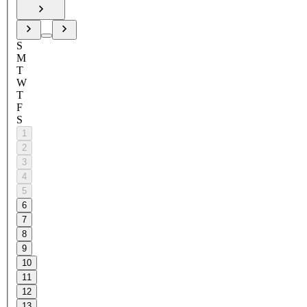
S
M
T
W
T
F
S
1
2
3
4
5
6
7
8
9
10
11
12
13