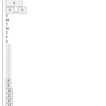
S
M
T
W
T
F
S
1
2
3
4
5
6
7
8
9
10
11
12
13