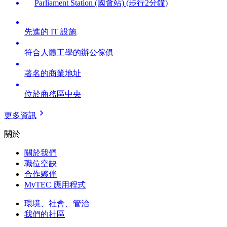
Parliament Station (國會站) (步行2分鐘)
先進的 IT 設施
符合人體工學的辦公傢俱
著名的商業地址
位於商務區中央
更多資訊
關於
關於我們
職位空缺
合作夥伴
MyTEC 應用程式
環境、社會、管治
我們的社區