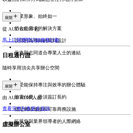
專業形象、始終如一
展開
切合您需求的解決方案
從 AUD 630.00 起
馬上訂閱
瀏覽詳細服務計劃
以目的為導向的周到設計
促進與志同道合專業人士的連結
日租通行證
隨時享用頂尖共享辦公空間
享受能保持專注與效率的辦公體驗
展開
按需付費，毋須簽訂長約
由 AUD 80.00/人起
查看完整列表
更多資訊
穩定網絡連接和可靠商務設施
拓展您與業界領導者的人際網絡
虛擬辦公室