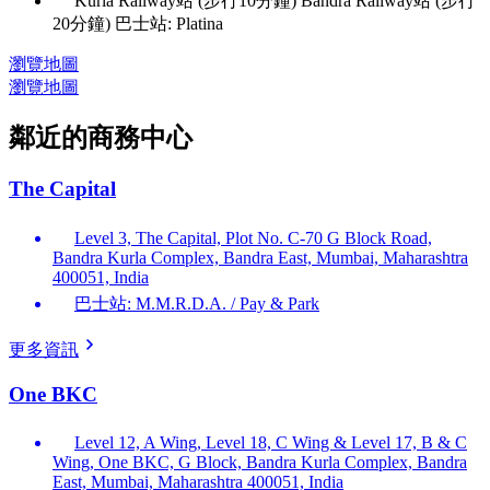
Kurla Railway站 (步行10分鐘) Bandra Railway站 (步行
20分鐘) 巴士站: Platina
瀏覽地圖
瀏覽地圖
鄰近的商務中心
The Capital
Level 3, The Capital, Plot No. C-70 G Block Road,
Bandra Kurla Complex, Bandra East, Mumbai, Maharashtra
400051, India
巴士站: M.M.R.D.A. / Pay & Park
更多資訊
One BKC
Level 12, A Wing, Level 18, C Wing & Level 17, B & C
Wing, One BKC, G Block, Bandra Kurla Complex, Bandra
East, Mumbai, Maharashtra 400051, India