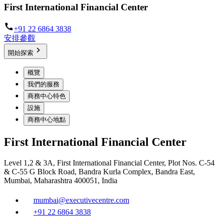
First International Financial Center
+91 22 6864 3838
安排參觀
開始探索
概覽
我們的服務
商務中心特色
設施
商務中心地點
First International Financial Center
Level 1,2 & 3A, First International Financial Center, Plot Nos. C-54
& C-55 G Block Road, Bandra Kurla Complex, Bandra East,
Mumbai, Maharashtra 400051, India
mumbai@executivecentre.com
+91 22 6864 3838