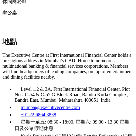
休閒商務區
辦公桌
地點
The Executive Centre at First International Financial Center holds a
prestigious address in Mumbai’s CBD. Home to numerous
multinational banking & financial services corporations, Members
will find headquarters of leading companies, on top of entertainment
and dining facilities nearby.
Level 1,2 & 3A, First International Financial Center, Plot
Nos. C-54 & C-55 G Block Road, Bandra Kurla Complex,
Bandra East, Mumbai, Maharashtra 400051, India
mumbai@executivecentre.com
+91 22 6864 3838
星期一至五: 08:30 - 18:00, 星期六: 09:00 - 13:30 星期
日及公眾假期休息