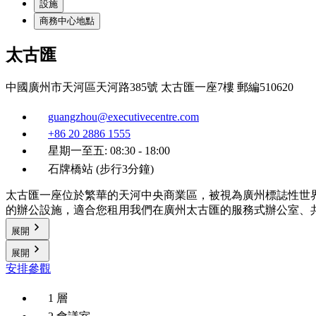
設施
商務中心地點
太古匯
中國廣州市天河區天河路385號 太古匯一座7樓 郵編510620
guangzhou@executivecentre.com
+86 20 2886 1555
星期一至五: 08:30 - 18:00
石牌橋站 (步行3分鐘)
太古匯一座位於繁華的天河中央商業區，被視為廣州標誌性世界級
的辦公設施，適合您租用我們在廣州太古匯的服務式辦公室、
展開
展開
安排參觀
1 層