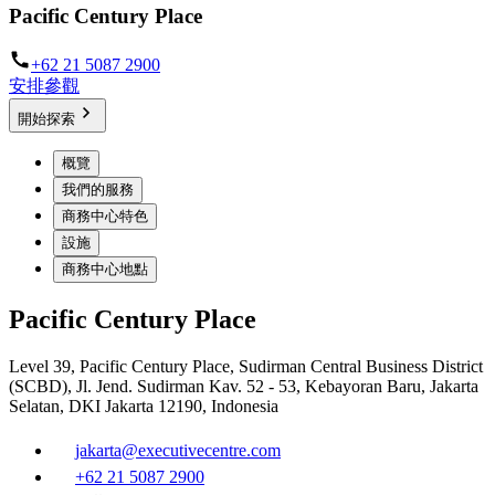
Pacific Century Place
+62 21 5087 2900
安排參觀
開始探索
概覽
我們的服務
商務中心特色
設施
商務中心地點
Pacific Century Place
Level 39, Pacific Century Place, Sudirman Central Business District
(SCBD), Jl. Jend. Sudirman Kav. 52 - 53, Kebayoran Baru, Jakarta
Selatan, DKI Jakarta 12190, Indonesia
jakarta@executivecentre.com
+62 21 5087 2900