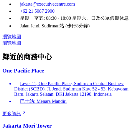
jakarta@executivecentre.com
+62 21 5087 2900
星期一至五: 08:30 - 18:00 星期六、日及公眾假期休息
Jalan Jend. Sudirman站 (步行8分鐘)
瀏覽地圖
瀏覽地圖
鄰近的商務中心
One Pacific Place
Level 11, One Pacific Place, Sudirman Central Business
District (SCBD), Jl. Jend. Sudirman Kav. 52 - 53, Kebayoran
Baru, Jakarta Selatan, DKI Jakarta 12190, Indonesia
巴士站: Menara Mandiri
更多資訊
Jakarta Mori Tower