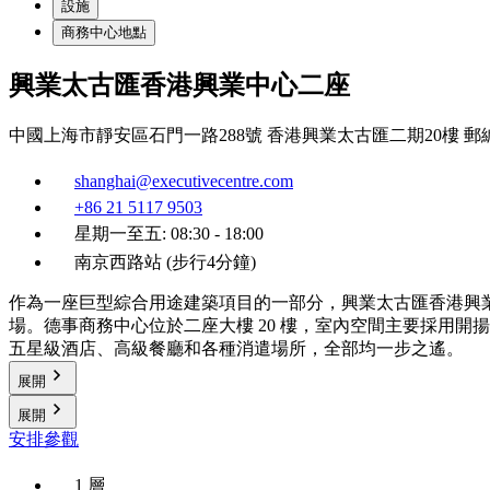
設施
商務中心地點
興業太古匯香港興業中心二座
中國上海市靜安區石門一路288號 香港興業太古匯二期20樓 郵編2
shanghai@executivecentre.com
+86 21 5117 9503
星期一至五: 08:30 - 18:00
南京西路站 (步行4分鐘)
作為一座巨型綜合用途建築項目的一部分，興業太古匯香港興
場。德事商務中心位於二座大樓 20 樓，室內空間主要採用
五星級酒店、高級餐廳和各種消遣場所，全部均一步之遙。
展開
展開
安排參觀
1 層