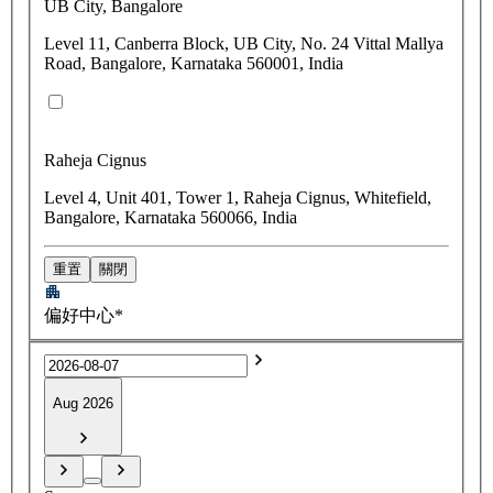
UB City, Bangalore
Level 11, Canberra Block, UB City, No. 24 Vittal Mallya
Road, Bangalore, Karnataka 560001, India
Raheja Cignus
Level 4, Unit 401, Tower 1, Raheja Cignus, Whitefield,
Bangalore, Karnataka 560066, India
重置
關閉
偏好中心*
Aug 2026