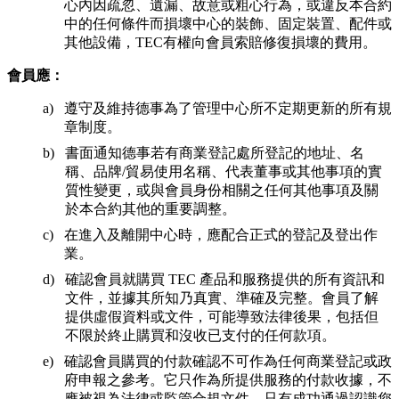
心內因疏忽、遺漏、故意或粗心行為，或違反本合約
中的任何條件而損壞中心的裝飾、固定裝置、配件或
其他設備，TEC有權向會員索賠修復損壞的費用。
會員應：
遵守及維持德事為了管理中心所不定期更新的所有規
章制度。
書面通知德事若有商業登記處所登記的地址、名
稱、品牌/貿易使用名稱、代表董事或其他事項的實
質性變更，或與會員身份相關之任何其他事項及關
於本合約其他的重要調整。
在進入及離開中心時，應配合正式的登記及登出作
業。
確認會員就購買 TEC 產品和服務提供的所有資訊和
文件，並據其所知乃真實、準確及完整。會員了解
提供虛假資料或文件，可能導致法律後果，包括但
不限於終止購買和沒收已支付的任何款項。
確認會員購買的付款確認不可作為任何商業登記或政
府申報之參考。它只作為所提供服務的付款收據，不
應被視為法律或監管合規文件。只有成功通過認識您