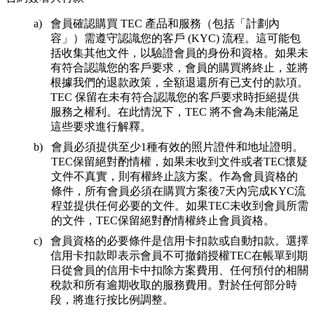
會員確認購買 TEC 產品和服務（包括「計劃內
容」）需遵守認識您的客戶 (KYC) 流程。這可能包
括收集其他文件，以驗證會員的身份和資格。如果未
有符合認識您的客戶要求，會員的購買將終止，並將
根據我們的退款政策，全額退還所有已支付的款項。
TEC 保留在未有符合認識您的客戶要求時拒絕提供
服務之權利。在此情況下，TEC 將不會為未能滿足
這些要求進行解釋。
會員必須提供至少1種有效的照片證件和地址證明。
TEC保留絕對酌情權，如果未收到文件或者TEC懷疑
文件不真實，則有權終止該方案。作為會員資格的
條件，所有會員必須在購買方案後7天內完成KYC流
程並提供任何必要的文件。如果TEC未收到會員所需
的文件，TEC保留絕對酌情權終止會員資格。
會員資格的必要條件是信用卡扣款或自動扣款。選擇
信用卡扣款即表示會員不可撤銷授權TEC在帳單到期
日從會員的信用卡中扣除方案費用、任何預付的相關
稅款和所有逾期收取的服務費用。對於任何部分時
段，將進行按比例調整。