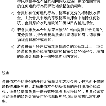
得限制德事在本合約期間內或屆滿日期之後因會員
的任何違約行為而採取補償措施的權利。
會員如有任何違約行為，德事有充分的權利沒收押
金。由於會員未履約導致德事自押金中扣除任何款
項，會員應於收到扣款通知後14日內補足押金。
若會員未於本合約結束日後360 日內提供押金退還的
充分資訊，押金則視為放棄並歸德事所有，德事毋
須經會員核准或通知。
若會員每月帳戶餘額超過保證金的50%或以上，TEC
將通知會員必須增加相當於超額金額的保證金。增加
的保證金應於下一個帳單周期內支付。
稅金
會員依本合約應付的任何金額應除地方稅金外，包括但不僅限
於貨物和服務稅。若德事依本合約所供應的任何服務必須課
稅，德事須提供會員一份有效帳單說明稅務目的，會員必須支
付給德事的額外金額等同於供應服務的項目款項乘以當地稅
率。