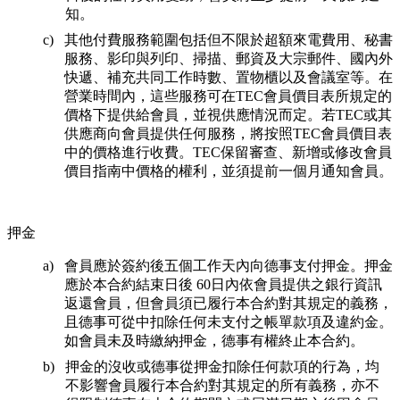
知。
其他付費服務範圍包括但不限於超額來電費用、秘書
服務、影印與列印、掃描、郵資及大宗郵件、國內外
快遞、補充共同工作時數、置物櫃以及會議室等。在
營業時間內，這些服務可在TEC會員價目表所規定的
價格下提供給會員，並視供應情況而定。若TEC或其
供應商向會員提供任何服務，將按照TEC會員價目表
中的價格進行收費。TEC保留審查、新增或修改會員
價目指南中價格的權利，並須提前一個月通知會員。
押金
會員應於簽約後五個工作天內向德事支付押金。押金
應於本合約結束日後 60日內依會員提供之銀行資訊
返還會員，但會員須已履行本合約對其規定的義務，
且德事可從中扣除任何未支付之帳單款項及違約金。
如會員未及時繳納押金，德事有權終止本合約。
押金的沒收或德事從押金扣除任何款項的行為，均
不影響會員履行本合約對其規定的所有義務，亦不