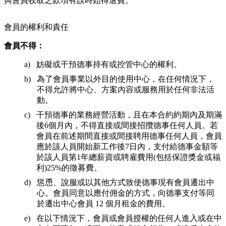
與會員收取之款項有誤時始得退費。
會員的權利和責任
會員不得：
妨礙或干預德事持有或控管中心的權利。
為了會員事業以外目的使用中心，在任何情況下，
不得允許將中心、方案內容或服務用於任何非法活
動。
干預德事的業務經營活動，且在本合約約期內及期滿
後6個月內，不得直接或間接招攬德事任何人員。若
會員在前述期間直接或間接聘用德事任何人員，會員
應於該人員開始新工作後7日內，支付給德事金額等
於該人員第1年總薪資或聘雇費用(包括保證獎金或福
利)25%的徵募費。
慫恿、說服或以其他方式致使德事現有會員遷出中
心。會員同意以應付佣金的方式，向德事支付等同
於遷出中心會員 12 個月租金的費用。
在以下情況下，會員或會員授權的任何人進入或在中