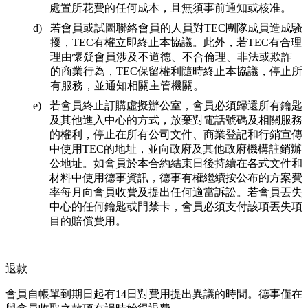
處置所花費的任何成本，且無須事前通知或核准。
若會員或試圖聯絡會員的人員對TEC團隊成員造成騷
擾，TEC有權立即終止本協議。此外，若TEC有合理
理由懷疑會員涉及不道德、不合倫理、非法或欺詐
的商業行為，TEC保留權利隨時終止本協議，停止所
有服務，並通知相關主管機關。
若會員終止訂購虛擬辦公室，會員必須歸還所有鑰匙
及其他進入中心的方式，放棄對電話號碼及相關服務
的權利，停止在所有公司文件、商業登記和行銷宣傳
中使用TEC的地址，並向政府及其他政府機構註銷辦
公地址。如會員於本合約結束日後持續在各式文件和
材料中使用德事資訊，德事有權繼續按公布的方案費
率每月向會員收費及提出任何適當訴訟。若會員丟失
中心的任何鑰匙或門禁卡，會員必須支付該項丟失項
目的賠償費用。
退款
會員自帳單到期日起有14日對費用提出異議的時間。德事僅在