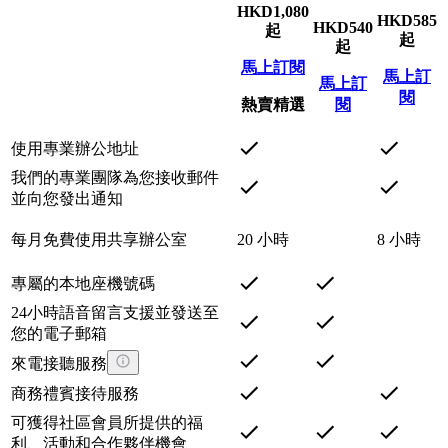
HKD
1,080
HKD
585
HKD
540
起
起
起
馬上訂閱
馬上訂
馬上訂
閱
熱賣精選
閱
使用專業辦公地址
我們的專業團隊為您接收郵件
並向您發出通知
每月免費使用共享辦公室
20 小時
8 小時
專屬的本地座機號碼
24小時語音留言支援並發送至
您的電子郵箱
來電接聽服務
商務禮賓接待服務
可獲得社區會員所提供的福
利、活動和合作夥伴機會