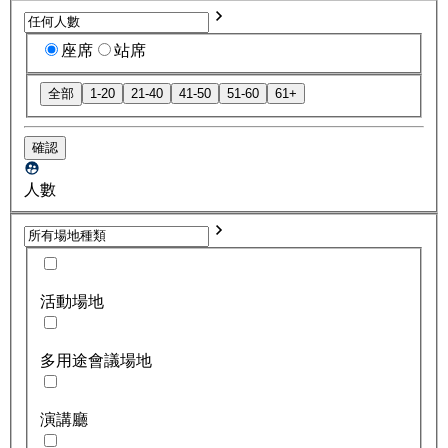
座席
站席
全部
1-20
21-40
41-50
51-60
61+
確認
人數
活動場地
多用途會議場地
演講廳