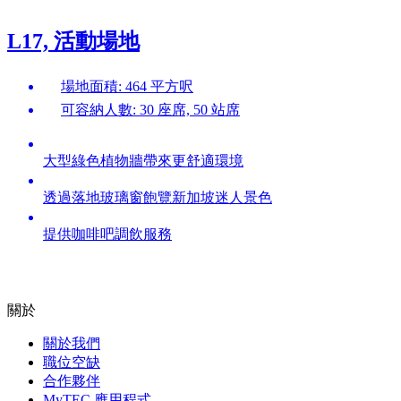
L17, 活動場地
場地面積: 464 平方呎
可容納人數: 30 座席, 50 站席
大型綠色植物牆帶來更舒適環境
透過落地玻璃窗飽覽新加坡迷人景色
提供咖啡吧調飲服務
關於
關於我們
職位空缺
合作夥伴
MyTEC 應用程式