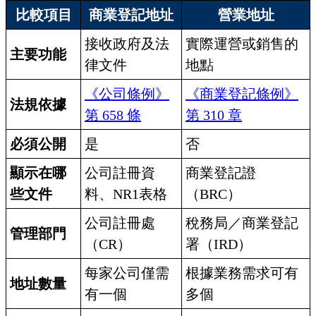
比較項目
商業登記地址
營業地址
接收政府及法
實際運營或銷售的
主要功能
律文件
地點
《公司條例》
《商業登記條例》
法規依據
第 658 條
第 310 章
必須公開
是
否
顯示在哪
公司註冊資
商業登記證
些文件
料、NR1表格
（BRC）
公司註冊處
稅務局／商業登記
管理部門
（CR）
署（IRD）
每家公司僅需
根據業務需求可有
地址數量
有一個
多個