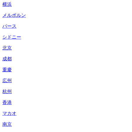
横浜
メルボルン
パース
シドニー
北京
成都
重慶
広州
杭州
香港
マカオ
南京