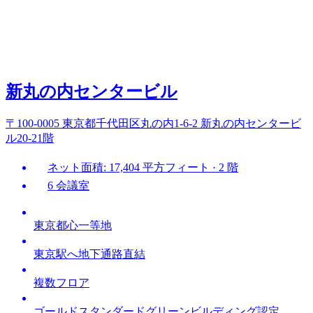
新丸の内センタービル
〒100-0005 東京都千代田区丸の内1-6-2 新丸の内センタービ
ル20-21階
ネット面積: 17,404 平方フィート · 2 階
6 会議室
東京都心一等地
東京駅へ地下通路直結
複数フロア
ゴールドスタンダードグリーンビルディング認定