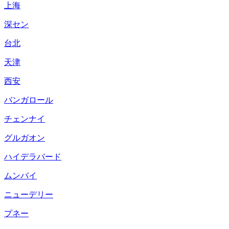
上海
深セン
台北
天津
西安
バンガロール
チェンナイ
グルガオン
ハイデラバード
ムンバイ
ニューデリー
プネー