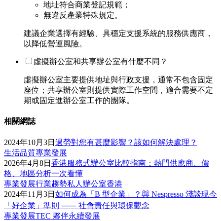
地址符合商業登記規範；
無違反產業特殊規定。
建議企業選擇有經驗、具穩定支援系統的服務供應商，
以降低營運風險。
虛擬辦公室和共享辦公室有什麼不同？
虛擬辦公室主要提供地址與行政支援，通常不包含固定
座位；共享辦公室則提供實際工作空間，適合需要不定
期或固定進辦公室工作的團隊。
相關網誌
2024年10月3日
過勞對您有甚麼影響？該如何解決處理？
生活品質
專業發展
2026年4月8日
香港服務式辦公室比較指南：熱門供應商、價
格、地區分析一次看懂
專業發展
行業趨勢
私人辦公室
香港
2024年11月3日
如何成為「B 型企業」？與 Nespresso 淺談現今
「好企業」準則 ⸺ 社會責任與環保觀念
專業發展
TEC 夥伴
永續發展