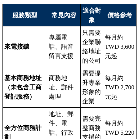
適合對
服務類型
常見內容
價格參考
象
只需要
專屬電
每月約
企業聯
來電接聽
話、語音
TWD 3,600
絡地址
留言支援
元起
的公司
需要提
基本商務地址
商務地
每月約
升專業
（未包含工商
址、郵件
TWD 2,700
形象的
登記服務）
處理
元起
企業
地址、郵
需要完
件、電
每月約
全方位商務計
整商務
話、行政
TWD 5,220
劃
支援的