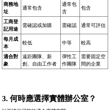
商務地
通常包
通常包含
包含
址
含
工商登
需確認或加購
需確認
通常可評估
記用途
每月成
較低
中等
較高
本
適合對
遠距團隊、新
彈性工
需要固定空
象
創、自由工作者
作團隊
間的企業
3. 何時應選擇實體辦公室？