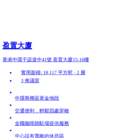
盈置大廈
香港中環干諾道中41號 盈置大廈15-16樓
實用面積: 18,117 平方呎 · 2 層
3 會議室
中環商務區黃金地段
交通便利，輕鬆四處穿梭
全職咖啡師駐場提供服務
中心設有寬敞的休息區