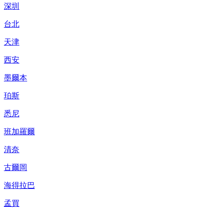
深圳
台北
天津
西安
墨爾本
珀斯
悉尼
班加羅爾
清奈
古爾岡
海得拉巴
孟買