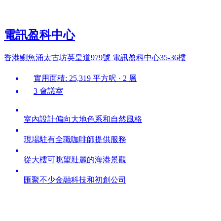
電訊盈科中心
香港鰂魚涌太古坊英皇道979號 電訊盈科中心35-36樓
實用面積: 25,319 平方呎 · 2 層
3 會議室
室內設計偏向大地色系和自然風格
現場駐有全職咖啡師提供服務
從大樓可眺望壯麗的海港景觀
匯聚不少金融科技和初創公司