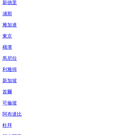
新德里
浦那
雅加達
東京
橫濱
馬尼拉
利雅得
新加坡
首爾
可倫坡
阿布達比
杜拜