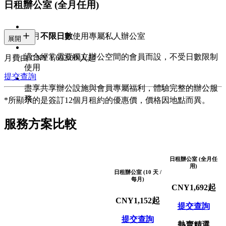
務
日租辦公室 (全月任用)
每月
不限日數
使用專屬私人辦公室
展開
適合經常需要獨立辦公空間的會員而設，不受日數限制
月費由 CNY 1,692.00/人起
使用
提交查詢
盡享共享辦公設施與會員專屬福利，體驗完整的辦公服
務
*所顯示的是簽訂12個月租約的優惠價，價格因地點而異。
服務方案比較
日租辦公室 (全月任
用)
日租辦公室 (10 天 /
每月)
CNY
1,692
起
CNY
1,152
起
提交查詢
提交查詢
熱賣精選