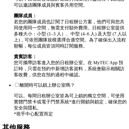
可以邀請團隊成員與賓客共用空間。
團隊成員：
若您的團隊成員也訂閱了日租辦公方案，他們可與您共
同使用同一空間，無需支付額外費用。日租辦公室提供
多種大小：小型 (1–3 人）、中型 (4–6 人) 及大型 (7 人以
上)，可依照團隊規模選擇合適空間。為了確保出入流程
順暢，每位成員皆須同時訂閱服務。
貴賓訪客：
您可攜帶訪客進入您的日租辦公室。在 MyTEC App 預
訂時，只需在預約中新增訪客資料，系統會顯示相關訪
客收費，供您在預約過程中確認。
離開時可以鎖上辦公室嗎？
可以。每間日租辦公室皆為可上鎖的獨立空間，可使用
實體門禁卡或電子門禁系統*進行開鎖與鎖定，確保您的
安全與隱私。
*視乎中心配置而定
其他服務