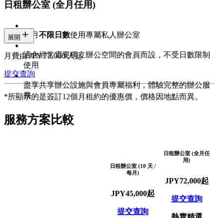
務
日租辦公室 (全月任用)
每月
不限日數
使用專屬私人辦公室
展開
適合經常需要獨立辦公空間的會員而設，不受日數限制
月費由 JPY 72,000/人起
使用
提交查詢
盡享共享辦公設施與會員專屬福利，體驗完整的辦公服
務
*所顯示的是簽訂12個月租約的優惠價，價格因地點而異。
服務方案比較
日租辦公室 (全月任
用)
日租辦公室 (10 天 /
每月)
JPY
72,000
起
JPY
45,000
起
提交查詢
提交查詢
熱賣精選