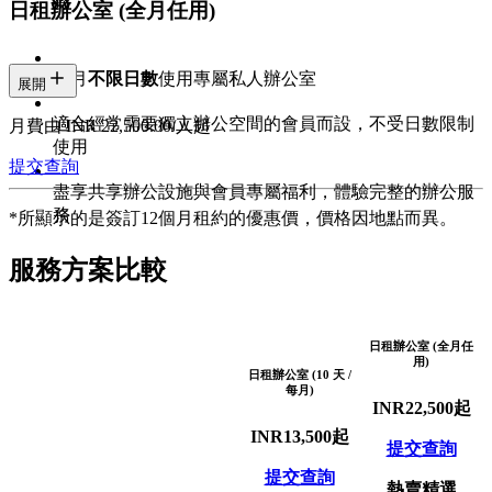
務
日租辦公室 (全月任用)
每月
不限日數
使用專屬私人辦公室
展開
適合經常需要獨立辦公空間的會員而設，不受日數限制
月費由 INR 22,500.00/人起
使用
提交查詢
盡享共享辦公設施與會員專屬福利，體驗完整的辦公服
務
*所顯示的是簽訂12個月租約的優惠價，價格因地點而異。
服務方案比較
日租辦公室 (全月任
用)
日租辦公室 (10 天 /
每月)
INR
22,500
起
INR
13,500
起
提交查詢
提交查詢
熱賣精選