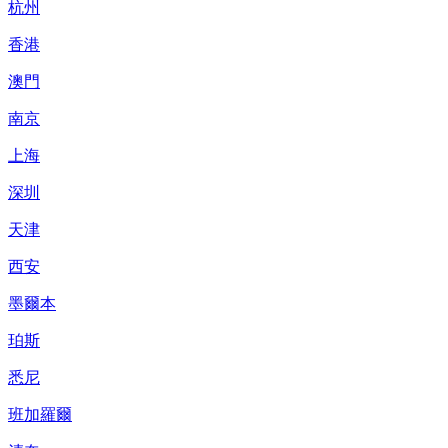
杭州
香港
澳門
南京
上海
深圳
天津
西安
墨爾本
珀斯
悉尼
班加羅爾