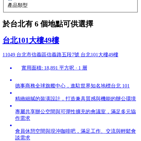
產品類型
於台北有 6 個地點可供選擇
台北101大樓49樓
11049 台北市信義區信義路五段7號 台北101大樓49樓
實用面積: 18,891 平方呎 · 1 層
德事商務全球旗艦中心，進駐世界知名地標台北 101
精緻細膩的裝潢設計，打造兼具質感與機能的辦公環境
專屬共享辦公空間與可彈性擴充的會議室，滿足多元協
作需求
會員休憩空間與現沖咖啡吧，滿足工作、交流與輕鬆會
談需求