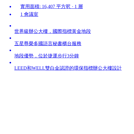
實用面積: 16,407 平方呎 · 1 層
1 會議室
世界級辦公大樓，國際指標黃金地段
五星尊榮多國語言秘書櫃台服務
地段優勢，位於捷運步行3分鐘
LEED和WELL雙白金認證的環保指標辦公大樓設計