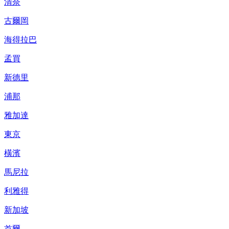
清奈
古爾岡
海得拉巴
孟買
新德里
浦那
雅加達
東京
橫濱
馬尼拉
利雅得
新加坡
首爾