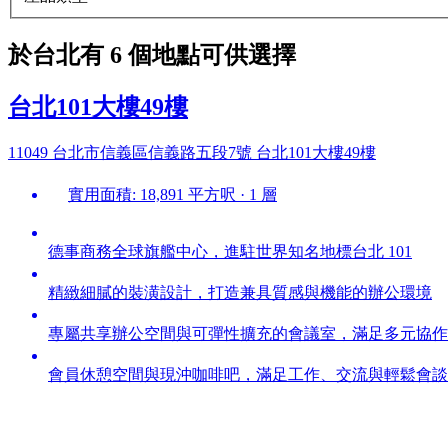
於台北有 6 個地點可供選擇
台北101大樓49樓
11049 台北市信義區信義路五段7號 台北101大樓49樓
實用面積: 18,891 平方呎 · 1 層
德事商務全球旗艦中心，進駐世界知名地標台北 101
精緻細膩的裝潢設計，打造兼具質感與機能的辦公環境
專屬共享辦公空間與可彈性擴充的會議室，滿足多元協作
會員休憩空間與現沖咖啡吧，滿足工作、交流與輕鬆會談