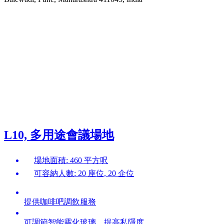
L10, 多用途會議場地
場地面積: 460 平方呎
可容納人數: 20 座位, 20 企位
提供咖啡吧調飲服務
可調節智能霧化玻璃，提高私隱度