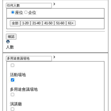
座位
企位
全部
1-20
21-40
41-50
51-60
61+
確認
人數
活動場地
多用途會議場地
演講廳